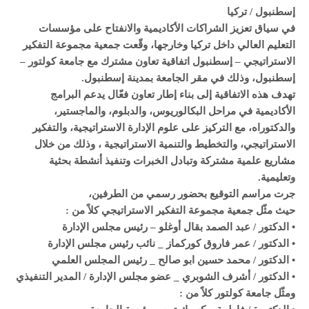
إسطنبول / تركيا
في سياق تعزيز الشراكات الأكاديمية والانفتاح على مؤسسات
التعليم العالي داخل تركيا وخارجها، وقّعت جمعية مجموعة التفكير
الاستراتيجي – إسطنبول اتفاقية تعاون مشترك مع جامعة كولتور –
إسطنبول، وذلك في مقر الجامعة بمدينة إسطنبول.
تهدف هذه الاتفاقية إلى بناء إطار تعاون فعّال يدعم البرامج
الأكاديمية في مراحل البكالوريوس، والدبلوم، والماجستير،
والدكتوراه، مع التركيز على علوم الإدارة الاستراتيجية، والتفكير
الاستراتيجي، والتخطيط والتنمية الاستراتيجية ، وذلك من خلال
مشاريع علمية مشتركة وتبادل الخبرات وتنفيذ أنشطة بحثية
وتعليمية.
جرت مراسم التوقيع بحضور رسمي من الطرفين،
حيث مثّل جمعية مجموعة التفكير الاستراتيجي كلاً من :
• الدكتور / عبد الصمد بقال أوغلو – رئيس مجلس الإدارة
• الدكتور / عمر فاروق كوركماز _ نائب رئيس مجلس الإدارة
• الدكتور / محمد حسين ابو صالح _ رئيس المجلس العلمي
• الدكتور / أشرف الشوبري _ عضو مجلس الإدارة / المدير التنفيذي
ومثّل جامعة كولتور كلاً من :