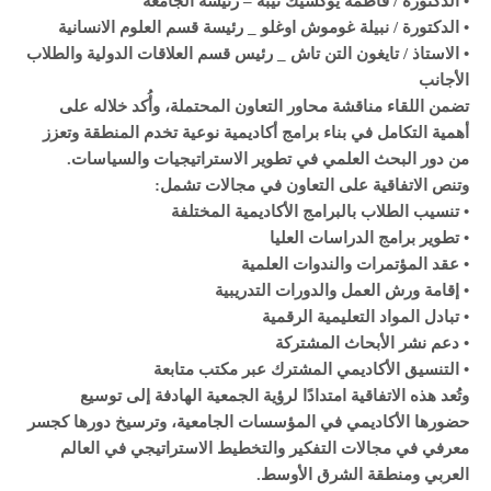
• الدكتورة / فاطمة يوكسيك تيبه – رئيسة الجامعة
• الدكتورة / نبيلة غوموش اوغلو _ رئيسة قسم العلوم الانسانية
• الاستاذ / تايغون التن تاش _ رئيس قسم العلاقات الدولية والطلاب
الأجانب
تضمن اللقاء مناقشة محاور التعاون المحتملة، وأُكد خلاله على
أهمية التكامل في بناء برامج أكاديمية نوعية تخدم المنطقة وتعزز
من دور البحث العلمي في تطوير الاستراتيجيات والسياسات.
وتنص الاتفاقية على التعاون في مجالات تشمل:
• تنسيب الطلاب بالبرامج الأكاديمية المختلفة
• تطوير برامج الدراسات العليا
• عقد المؤتمرات والندوات العلمية
• إقامة ورش العمل والدورات التدريبية
• تبادل المواد التعليمية الرقمية
• دعم نشر الأبحاث المشتركة
• التنسيق الأكاديمي المشترك عبر مكتب متابعة
وتُعد هذه الاتفاقية امتدادًا لرؤية الجمعية الهادفة إلى توسيع
حضورها الأكاديمي في المؤسسات الجامعية، وترسيخ دورها كجسر
معرفي في مجالات التفكير والتخطيط الاستراتيجي في العالم
العربي ومنطقة الشرق الأوسط.