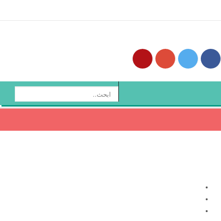
من نحن
اتصل بنا
دليل المراكز
تسجيل دخول
ا
ل
ب
ح
ث
.
.
.